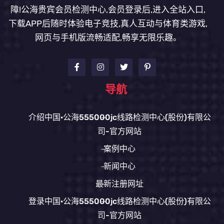
障!公海贵宾会员检测中心,会员登录后,进入全站入口,
下载APP后随时体验电子竞技,真人互动与体育类游戏,
网页与手机版流畅适配,畅享无限乐趣。
导航
介绍中国·公海555000jc线路检测中心(股份)有限公
司-官方网站
案例中心
新闻中心
最新注册网址
登录中国·公海555000jc线路检测中心(股份)有限公
司-官方网站