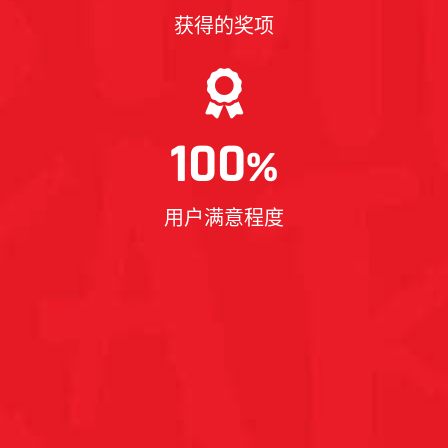
获得的奖项
100
%
用户满意程度