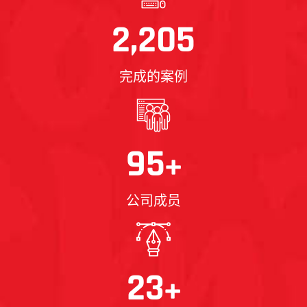
2,205
完成的案例
95
+
公司成员
23
+