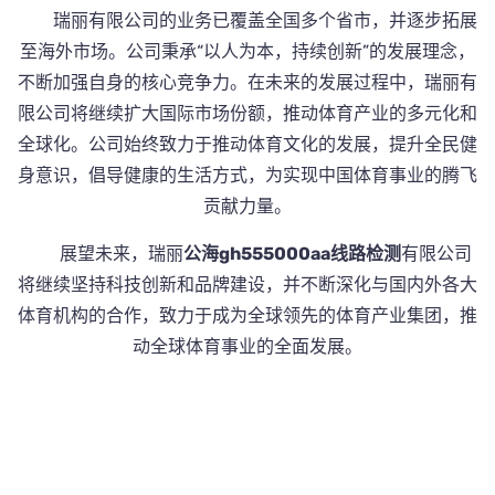
瑞丽有限公司的业务已覆盖全国多个省市，并逐步拓展
至海外市场。公司秉承“以人为本，持续创新”的发展理念，
不断加强自身的核心竞争力。在未来的发展过程中，瑞丽有
限公司将继续扩大国际市场份额，推动体育产业的多元化和
全球化。公司始终致力于推动体育文化的发展，提升全民健
身意识，倡导健康的生活方式，为实现中国体育事业的腾飞
贡献力量。
展望未来，瑞丽
公海gh555000aa线路检测
有限公司
将继续坚持科技创新和品牌建设，并不断深化与国内外各大
体育机构的合作，致力于成为全球领先的体育产业集团，推
动全球体育事业的全面发展。