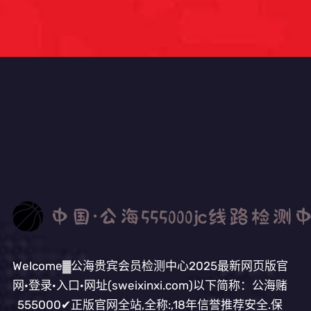
Welcome▓公海贵宾会员检测中心2025最新网页版官
网·登录·入口·网址(sweixinxi.com)以下简称：公海赌
555000✔正版官网全站,全称:,18年信誉推荐安全.保