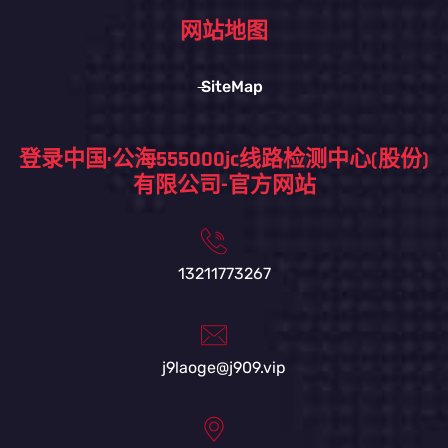
网站地图
SiteMap
登录中国·公海555000jc线路检测中心(股份)
有限公司-官方网站
13211773267
j9laoge@j909.vip