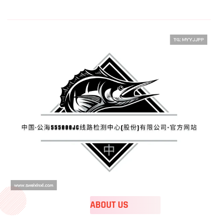
ABOUT US