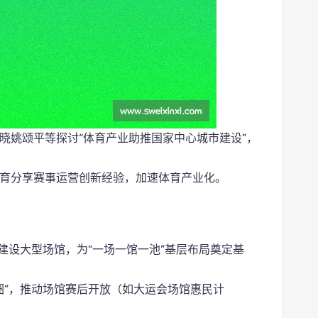
晓姚颂平等探讨“体育产业助推国家中心城市建设”，
育分享赛事运营创新经验，加速体育产业化。
亿元建设大型场馆，为“一场一馆一池”基层布局奠定基
身圈”，推动场馆赛后开放（如大运会场馆惠民计