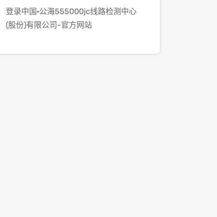
登录中国·公海555000jc线路检测中心
(股份)有限公司-官方网站