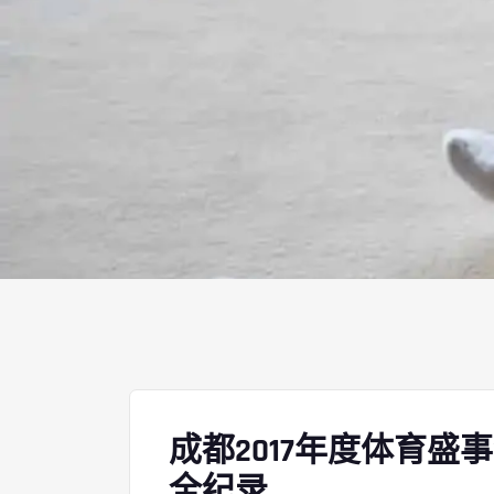
成都2017年度体育
全纪录