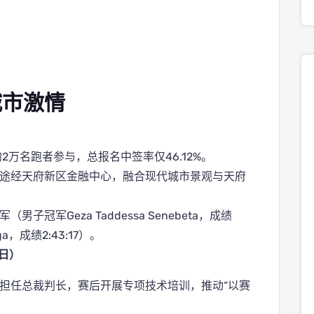
城市激情
2万名跑者参与，总报名中签率仅46.12%。
途经天府新区金融中心，融合现代城市景观与天府
冠军Geza Taddessa Senebeta，成绩
irga，成绩2:43:17）。
3日）
担任总裁判长，赛后开展专项技术培训，推动“以赛