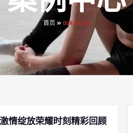
案例中心
首页
OUR CASES
盛事激情绽放荣耀时刻精彩回顾